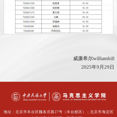
威廉希尔williamhill
2025年9月29日
地址：北京市丰台区魏各庄路27号（丰台校区）；北京市海淀区