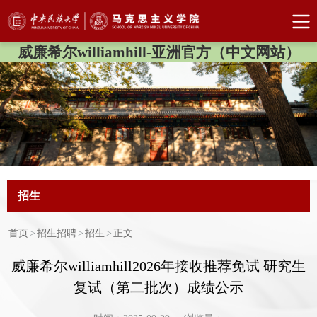
威廉希尔williamhill-亚洲官方（中文网站）
招生
首页
>
招生招聘
>
招生
>
正文
威廉希尔williamhill2026年接收推荐免试 研究生
复试（第二批次）成绩公示