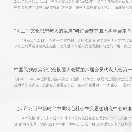
2025年10月10日-12日，中国民族政策研究会2025年学术年会在新疆
中华民族共同体意识制度机制”为主题，由中国民族政策研究会、威廉希尔
体意识研究与实践基地（新疆财经大学）共同承办，来自全国高校、科研院
沿。中国...
“习近平文化思想与人的发展”研讨会暨中国人学学会第2
7月26日至27日，“习近平文化思想与人的发展”研讨会暨中国人学学
事长王雄军在开幕式上致辞，他阐述了习近平文化思想的地位与作用，肯定
回顾了中国人学学会自1996年成立以来走过的辉煌历程，阐述了在新时代
展望，...
中国民族政策研究会换届大会暨第六届会员代表大会第一
7月28日下午，中国民族政策研究会（国家一级学会）换届大会暨第六届会
规司司长孙青友，威廉希尔党委副书记、董事长强世功， 中央党校 （ 国家行
下或线上参会 。会议听取并审议通过了中国民族政策研究会第五届理事会
告....
北京市习近平新时代中国特色社会主义思想研究中心威廉
为深入推动北京市习近平新时代中国特色社会主义思想研究中心威廉希尔
合”的研究阐释，切实做好2025年下半年在“三报一刊”发表理论文章的组织
召开年中工作会。公司党委副书记、副董事长、研究基地主任王雄军出席会