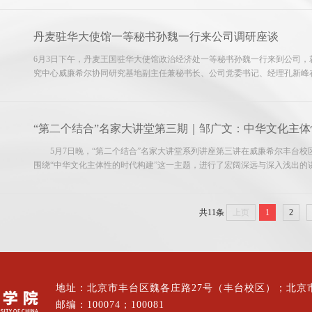
任....
丹麦驻华大使馆一等秘书孙魏一行来公司调研座谈
6月3日下午，丹麦王国驻华大使馆政治经济处一等秘书孙魏一行来到公司，就
究中心威廉希尔协同研究基地副主任兼秘书长、公司党委书记、经理孔新峰
讨。公司国际合作处副处长臧宁，马院副经理宫玉涛，党委副书记、副经理
想研究中心....
“第二个结合”名家大讲堂第三期｜邹广文：中华文化主
5月7日晚，“第二个结合”名家大讲堂系列讲座第三讲在威廉希尔丰台校区综合
围绕“中华文化主体性的时代构建”这一主题，进行了宏阔深远与深入浅出
发习近平文化思想研究中心威廉希尔协同研究基地特聘研究员聘书，颁赠“第二
共11条
上页
1
2
地址：北京市丰台区魏各庄路27号（丰台校区）；北京
邮编：100074；100081