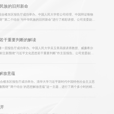
华民族的旧邦新命
区综合楼东区报告厅成功举办。中国人民大学哲公司经理、中国辩证唯物
“‘第二个结合’与中华民族的旧邦新命”进行了精彩讲授。公司党委副书
雄军研究员主持讲座，并为臧峰宇教授颁发“习近平文化思想研究中心
想若干重要判断的解读
文华楼一层报告厅成功举办。中国人民大学吴玉章高级讲席教授、威廉希尔
研究员郝立新围绕“习近平文化思想若干重要判断”作主旨报告。公司党委副书
威廉希尔协同研究基地特聘研究员”聘书、颁赠“第二个结合”名家大讲堂
想解放意蕴
区综合楼东区报告厅成功举办。清华大学习近平新时代中国特色社会主义思
围绕“‘两个结合’的思想解放意蕴”这一主题，进行了两个多小时的精彩
究基地执行主任王雄军研究员出席讲座并为艾教授颁发“习近平文...
召开