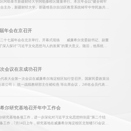
阿勒泰地区阿勒泰市新疆财经大学阿勒泰校区隆重举行。本次年会以“健全铸牢
联合主办，新疆财经大学、新疆维吾尔自治区教育系统铸牢中华民族共同
所、民族工作部门的百余名专家学者齐聚一堂，共研民族政策学术前
7届年会在京召开
会第二十七届年会在北京举行。开幕式现场 威廉希尔党委副书记、副董
了深入探讨“习近平文化思想与人的发展”的重大意义。随后，他系统地
，推进人学研究的重大意义及其重大使命，并对如何推进人学研究提出了
次会议在京成功召开
员代表大会第一次会议在威廉希尔海淀校区知行堂召开。国家民委政策法
政公司 ） 统一战线教研部主任褚松燕 等出席会议， 249名会员代表线
副会长兼秘书长乌小花作的《第五届理事会工作报告》和《财务工作报
希尔研究基地召开年中工作会
研究基地各项工作，进一步深化对习近平文化思想特别是“第二个结
筹备工作，7月14日上午，研究基地在威廉希尔海淀校区北智楼515会议室
议并讲话。会议由马克思主义公司党委书记、经理、研究基地常务副主