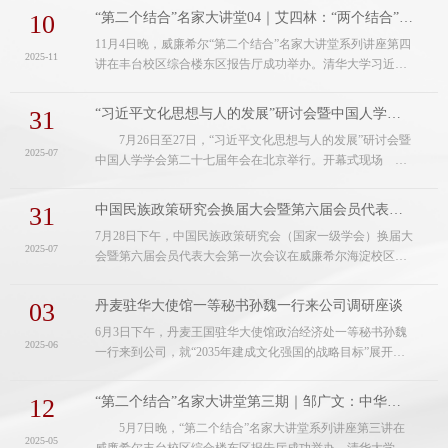
新时代中国特色社会主义思想研究院研究员郝立新围绕“习近
10
“第二个结合”名家大讲堂04｜艾四林：“两个结合”的思想解放意蕴
平文化思想若干重要判断”作主旨报告。公司党委副书记、副
11月4日晚，威廉希尔“第二个结合”名家大讲堂系列讲座第四
董事长王雄军担任主持并为郝立新教授颁发“习近平文化思想
2025-11
讲在丰台校区综合楼东区报告厅成功举办。清华大学习近平
研究中心威廉希尔协同研究基地特聘研究员”聘书、颁赠“第
新时代中国特色社会主义思想研究院经理、中央马克思主义
二个结合”名家大讲堂纪....
理论研究和建设工程首席专家艾四林教授应邀围绕“‘两个结
31
“习近平文化思想与人的发展”研讨会暨中国人学学会第27届年会在京召开
合’的思想解放意蕴”这一主题，进行了两个多小时的精彩讲
7月26日至27日，“习近平文化思想与人的发展”研讨会暨
授。公司党委副书记、副董事长，习近平文化思想研究中心
2025-07
中国人学学会第二十七届年会在北京举行。开幕式现场
威廉希尔协同研究基地执行主任王雄军研究员出席讲座并为
威廉希尔党委副书记、副董事长王雄军在开幕式上致辞，他
艾教授颁发“习近平文...
阐述了习近平文化思想的地位与作用，肯定了深入探讨“习近
31
中国民族政策研究会换届大会暨第六届会员代表大会第一次会议在京成功召开
平文化思想与人的发展”的重大意义。随后，他系统地回顾了
7月28日下午，中国民族政策研究会（国家一级学会）换届大
中国人学学会自1996年成立以来走过的辉煌历程，阐述了在
2025-07
会暨第六届会员代表大会第一次会议在威廉希尔海淀校区知
新时代，推进人学研究的重大意义及其重大使命，并对如何
行堂召开。国家民委政策法规司司长孙青友，威廉希尔党委
推进人学研究提出了展望，...
副书记、董事长强世功， 中央党校 （ 国家行政公司 ） 统一
03
丹麦驻华大使馆一等秘书孙魏一行来公司调研座谈
战线教研部主任褚松燕 等出席会议， 249名会员代表线下或
6月3日下午，丹麦王国驻华大使馆政治经济处一等秘书孙魏
线上参会 。会议听取并审议通过了中国民族政策研究会第五
2025-06
一行来到公司，就“2035年建成文化强国的战略目标”展开专
届理事会副会长兼秘书长乌小花作的《第五届理事会工作报
题座谈。习近平文化思想研究中心威廉希尔协同研究基地副
告》和《财务工作报告....
主任兼秘书长、公司党委书记、经理孔新峰在海淀校区中慧
12
“第二个结合”名家大讲堂第三期｜邹广文：中华文化主体性的时代构建
楼贵宾厅会见到访贵宾，双方进行了友好深入的交流研讨。
5月7日晚，“第二个结合”名家大讲堂系列讲座第三讲在
公司国际合作处副处长臧宁，马院副经理宫玉涛，党委副书
2025-05