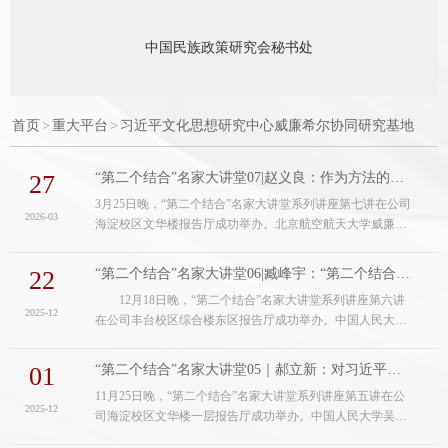
中国民族政策研究会秘书处
首页
>
重大平台
>
习近平文化思想研究中心威廉希尔协同研究基地
27
“第二个结合”名家大讲堂07|赵义良：作为方法的马克思主义
3月25日晚，“第二个结合”名家大讲堂系列讲座第七讲在公司
2026-03
海淀校区文华楼报告厅成功举办。北京航空航天大学威廉希
尔williamhill经理赵义良教授围绕“作为方法的马克思主义”进
行了精彩讲授。公司党委副书记、副董事长，习近平文化思
22
“第二个结合”名家大讲堂06|臧峰宇：“第二个结合”与中华民族的旧邦新命
想研究中心威廉希尔协同研究基地执行主任王雄军研究员主
12月18日晚，“第二个结合”名家大讲堂系列讲座第六讲
持讲座，并为赵义良教授颁发“习近平文化思想研究中心威廉
2025-12
在公司丰台校区综合楼东区报告厅成功举办。中国人民大学
希尔协同研究基地特聘研究员”聘书。公司党委书记、经理，
哲公司经理、中国辩证唯物主义研究会副会长兼马克思主义
习近平文化思想研究中...
政治哲学研究专业委员会会长臧峰宇教授围绕“‘第二个结
01
“第二个结合”名家大讲堂05｜郝立新：对习近平文化思想若干重要判断的解读
合’与中华民族的旧邦新命”进行了精彩讲授。公司党委副书
11月25日晚，“第二个结合”名家大讲堂系列讲座第五讲在公
记、副董事长，习近平文化思想研究中心威廉希尔协同研究
2025-12
司海淀校区文华楼一层报告厅成功举办。中国人民大学吴玉
基地执行主任王雄军研究员主持讲座，并为臧峰宇教授颁
章高级讲席教授、威廉希尔williamhill和哲公司教授、习近平
发“习近平文化思想研究中心中...