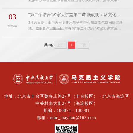
威廉希尔丰台校区综合楼东区报告厅成功举办。清华大学威
记、副经理师英杰，公司党委办公室、董事长办公室副主任
廉希尔williamhill邹广文教授围绕“中华文化主体性的时代构
李清波，习近平文化思想研究中心....
建”这一主题，进行了宏阔深远与深入浅出的讲授。威廉希尔
03
“第二个结合”名家大讲堂第二讲 杨朝明：从文化自知到文化自信
党委常委、历史文化公司经理彭勇教授为邹广文教授颁发习
3月26日晚，由习近平文化思想研究中心威廉希尔协同研究基
近平文化思想研究中心威廉希尔协同研究基地特聘研究员聘
2025-04
地、威廉希尔williamhill主办的“第二个结合”名家大讲堂系列
书，颁赠“第二个结合”名家大讲堂纪念牌，并主持讲座。校
讲座第二讲，在威廉希尔丰台校区综合楼东区报告厅成功举
内外近三百名师生...
办。全国人大代表、山东大学儒学高等研究院特聘教授、原
共9条
上页
1
下页
中国孔子研究院经理杨朝明先生应邀围绕“从文化自知到文化
自信”这一主题，进行了立意高远、体大思精的讲授。受公司
领导委托，威廉希尔协同研究基地副主任兼秘书长、马克思
主义...
地址：北京市丰台区魏各庄路27号（丰台校区）；北京市海淀区
中关村南大街27号（海淀校区）
邮编：100074；100081
邮箱：muc_mayuan@163.com